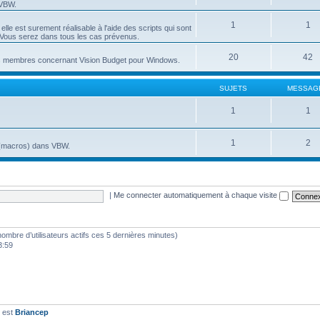
 VBW.
1
1
lle est surement réalisable à l'aide des scripts qui sont
t. Vous serez dans tous les cas prévenus.
20
42
es membres concernant Vision Budget pour Windows.
SUJETS
MESSAG
1
1
1
2
S (macros) dans VBW.
|
Me connecter automatiquement à chaque visite
e nombre d’utilisateurs actifs ces 5 dernières minutes)
3:59
t est
Briancep