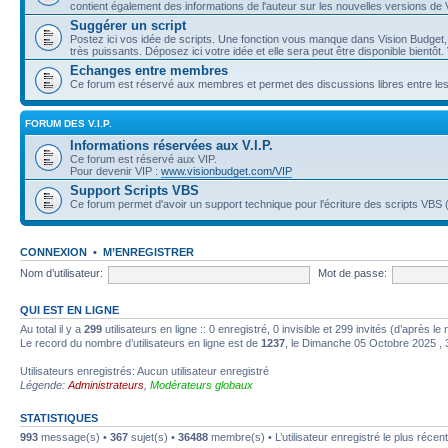
contient également des informations de l'auteur sur les nouvelles versions de
Suggérer un script
Postez ici vos idée de scripts. Une fonction vous manque dans Vision Budget, e
très puissants. Déposez ici votre idée et elle sera peut être disponible bientô
Echanges entre membres
Ce forum est réservé aux membres et permet des discussions libres entre l
FORUM DES V.I.P.
Informations réservées aux V.I.P.
Ce forum est réservé aux VIP.
Pour devenir VIP :
www.visionbudget.com/VIP
Support Scripts VBS
Ce forum permet d'avoir un support technique pour l'écriture des scripts VB
CONNEXION
•
M’ENREGISTRER
Nom d’utilisateur:
Mot de passe:
QUI EST EN LIGNE
Au total il y a
299
utilisateurs en ligne :: 0 enregistré, 0 invisible et 299 invités (d’après l
Le record du nombre d’utilisateurs en ligne est de
1237
, le Dimanche 05 Octobre 2025 , 
Utilisateurs enregistrés: Aucun utilisateur enregistré
Légende:
Administrateurs
,
Modérateurs globaux
STATISTIQUES
993
message(s) •
367
sujet(s) •
36488
membre(s) • L’utilisateur enregistré le plus récen