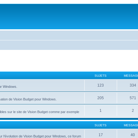
SUJETS
MESSAG
123
334
our Windows.
205
571
isation de Vision Budget pour Windows.
1
2
nibles sur le site de Vision Budget comme par exemple
SUJETS
MESSAG
17
40
r l'évolution de Vision Budget pour Windows, ce forum