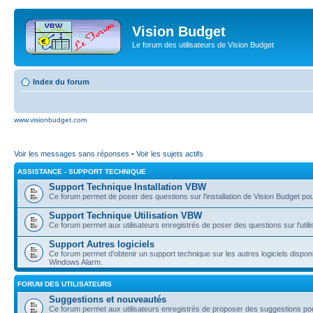
Vision Budget
Le forum des utilisateurs de Vision Budget
Index du forum
www.visionbudget.com
Voir les messages sans réponses
•
Voir les sujets actifs
ASSISTANCE - SUPPORT TECHNIQUE
Support Technique Installation VBW
Ce forum permet de poser des questions sur l'installation de Vision Budget p
Support Technique Utilisation VBW
Ce forum permet aux utilisateurs enregistrés de poser des questions sur l'util
Support Autres logiciels
Ce forum permet d'obtenir un support technique sur les autres logiciels dispo
Windows Alarm.
FORUM DES UTILISATEURS
Suggestions et nouveautés
Ce forum permet aux utilisateurs enregistrés de proposer des suggestions pou