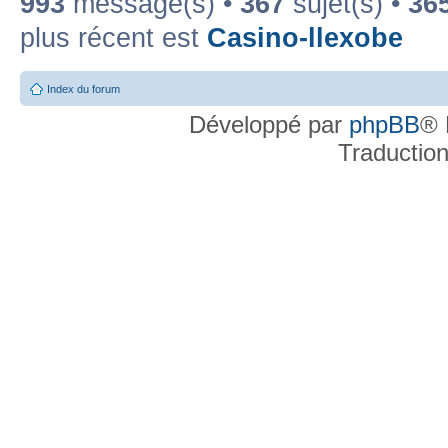
993
message(s) •
367
sujet(s) •
36
plus récent est
Casino-llexobe
Index du forum
Développé par
phpBB
® 
Traductio