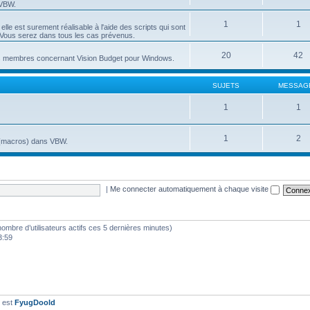
 VBW.
1
1
lle est surement réalisable à l'aide des scripts qui sont
t. Vous serez dans tous les cas prévenus.
20
42
es membres concernant Vision Budget pour Windows.
SUJETS
MESSAG
1
1
1
2
S (macros) dans VBW.
|
Me connecter automatiquement à chaque visite
e nombre d’utilisateurs actifs ces 5 dernières minutes)
3:59
t est
FyugDoold