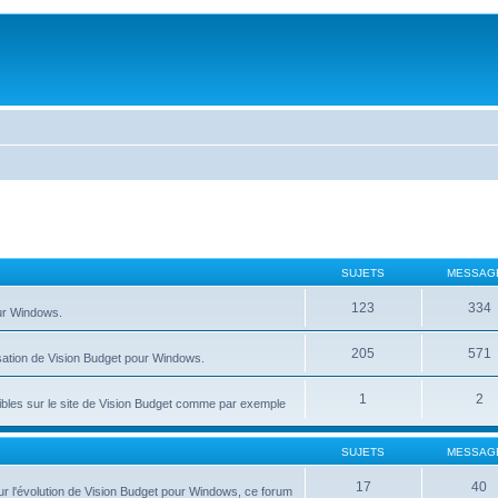
SUJETS
MESSAG
123
334
our Windows.
205
571
isation de Vision Budget pour Windows.
1
2
nibles sur le site de Vision Budget comme par exemple
SUJETS
MESSAG
17
40
r l'évolution de Vision Budget pour Windows, ce forum