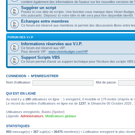
contient également des informations de l'auteur sur les nouvelles versions de
Suggérer un script
Postez ici vos idée de scripts. Une fonction vous manque dans Vision Budget, e
très puissants. Déposez ici votre idée et elle sera peut être disponible bientô
Echanges entre membres
Ce forum est réservé aux membres et permet des discussions libres entre l
FORUM DES V.I.P.
Informations réservées aux V.I.P.
Ce forum est réservé aux VIP.
Pour devenir VIP :
www.visionbudget.com/VIP
Support Scripts VBS
Ce forum permet d'avoir un support technique pour l'écriture des scripts VB
CONNEXION
•
M’ENREGISTRER
Nom d’utilisateur:
Mot de passe:
QUI EST EN LIGNE
Au total il y a
180
utilisateurs en ligne :: 1 enregistré, 0 invisible et 179 invités (d’après l
Le record du nombre d’utilisateurs en ligne est de
1237
, le Dimanche 05 Octobre 2025 , 
Utilisateurs enregistrés:
Baidu [Spider]
Légende:
Administrateurs
,
Modérateurs globaux
STATISTIQUES
993
message(s) •
367
sujet(s) •
36475
membre(s) • L’utilisateur enregistré le plus récen