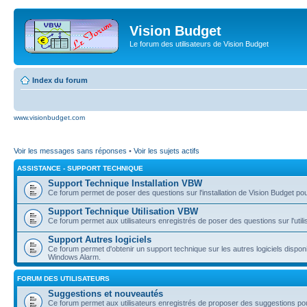
Vision Budget
Le forum des utilisateurs de Vision Budget
Index du forum
www.visionbudget.com
Voir les messages sans réponses
•
Voir les sujets actifs
ASSISTANCE - SUPPORT TECHNIQUE
Support Technique Installation VBW
Ce forum permet de poser des questions sur l'installation de Vision Budget p
Support Technique Utilisation VBW
Ce forum permet aux utilisateurs enregistrés de poser des questions sur l'util
Support Autres logiciels
Ce forum permet d'obtenir un support technique sur les autres logiciels dispo
Windows Alarm.
FORUM DES UTILISATEURS
Suggestions et nouveautés
Ce forum permet aux utilisateurs enregistrés de proposer des suggestions pou