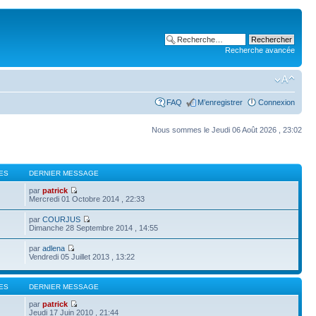
Recherche avancée
FAQ
M’enregistrer
Connexion
Nous sommes le Jeudi 06 Août 2026 , 23:02
ES
DERNIER MESSAGE
par
patrick
Mercredi 01 Octobre 2014 , 22:33
par
COURJUS
Dimanche 28 Septembre 2014 , 14:55
par
adlena
Vendredi 05 Juillet 2013 , 13:22
ES
DERNIER MESSAGE
par
patrick
Jeudi 17 Juin 2010 , 21:44