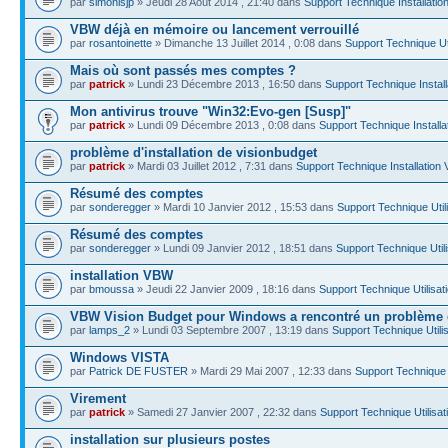
par
simonisjp
» Jeudi 28 Août 2014 , 21:40 dans
Support Technique Installati
VBW déjà en mémoire ou lancement verrouillé
par
rosantoinette
» Dimanche 13 Juillet 2014 , 0:08 dans
Support Technique Ut
Mais où sont passés mes comptes ?
par
patrick
» Lundi 23 Décembre 2013 , 16:50 dans
Support Technique Instal
Mon antivirus trouve "Win32:Evo-gen [Susp]"
par
patrick
» Lundi 09 Décembre 2013 , 0:08 dans
Support Technique Install
problème d'installation de visionbudget
par
patrick
» Mardi 03 Juillet 2012 , 7:31 dans
Support Technique Installation
Résumé des comptes
par
sonderegger
» Mardi 10 Janvier 2012 , 15:53 dans
Support Technique Uti
Résumé des comptes
par
sonderegger
» Lundi 09 Janvier 2012 , 18:51 dans
Support Technique Util
installation VBW
par
bmoussa
» Jeudi 22 Janvier 2009 , 18:16 dans
Support Technique Utilisa
VBW Vision Budget pour Windows a rencontré un problème 
par
lamps_2
» Lundi 03 Septembre 2007 , 13:19 dans
Support Technique Util
Windows VISTA
par
Patrick DE FUSTER
» Mardi 29 Mai 2007 , 12:33 dans
Support Technique 
Virement
par
patrick
» Samedi 27 Janvier 2007 , 22:32 dans
Support Technique Utilisa
installation sur plusieurs postes