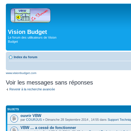
Vision Budget
Le forum des utilisateurs de Vision
Budget
Index du forum
www.visionbudget.com
Voir les messages sans réponses
Revenir à la recherche avancée
SUJETS
ouvrir VBW
par
COURJUS
» Dimanche 28 Septembre 2014 , 14:55 dans
Support Techniq
VBW ... a cessé de fonctionner