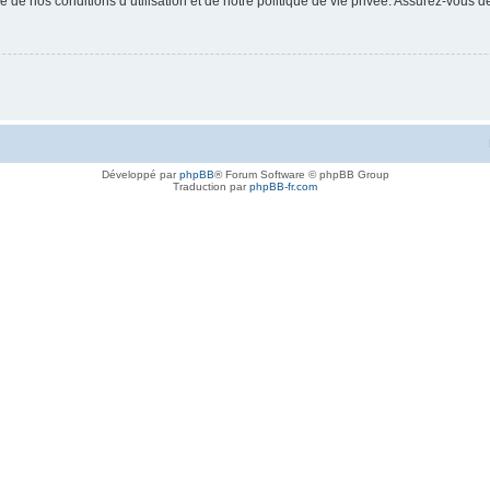
 de nos conditions d’utilisation et de notre politique de vie privée. Assurez-vous de
Développé par
phpBB
® Forum Software © phpBB Group
Traduction par
phpBB-fr.com