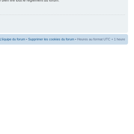
 bien lire tout le règlement du forum.
L’équipe du forum
•
Supprimer les cookies du forum
• Heures au format UTC + 1 heure