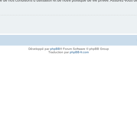
 de nos conditions d’utilisation et de notre politique de vie privée. Assurez-vous de
Développé par
phpBB
® Forum Software © phpBB Group
Traduction par
phpBB-fr.com