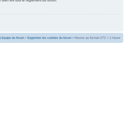
 bien lire tout le règlement du forum.
L’équipe du forum
•
Supprimer les cookies du forum
• Heures au format UTC + 1 heure