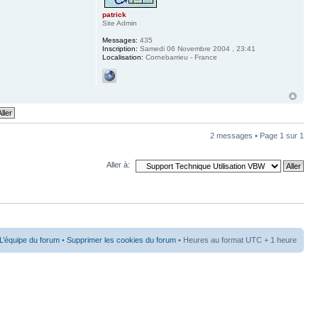
patrick
Site Admin
Messages:
435
Inscription:
Samedi 06 Novembre 2004 , 23:41
Localisation:
Cornebarrieu - France
2 messages • Page
1
sur
1
Aller à:
L’équipe du forum
•
Supprimer les cookies du forum
• Heures au format UTC + 1 heure