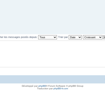
cher les messages postés depuis:
Trier par
Développé par
phpBB
® Forum Software © phpBB Group
Traduction par
phpBB-fr.com